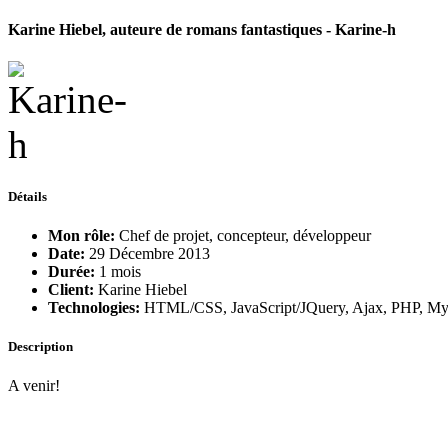
Karine Hiebel, auteure de romans fantastiques - Karine-h
Détails
Mon rôle:
Chef de projet, concepteur, développeur
Date:
29 Décembre 2013
Durée:
1 mois
Client:
Karine Hiebel
Technologies:
HTML/CSS, JavaScript/JQuery, Ajax, PHP, 
Description
A venir!