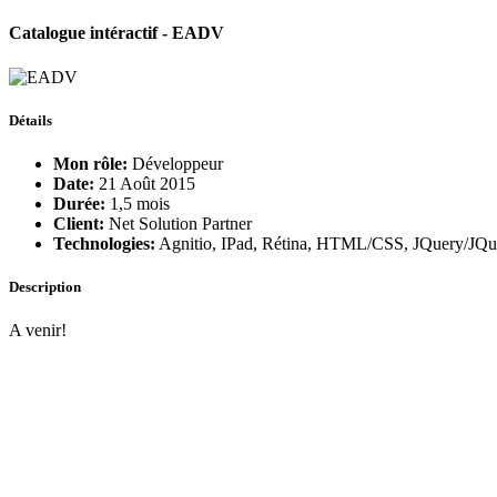
Catalogue intéractif - EADV
Détails
Mon rôle:
Développeur
Date:
21 Août 2015
Durée:
1,5 mois
Client:
Net Solution Partner
Technologies:
Agnitio, IPad, Rétina, HTML/CSS, JQuery/JQu
Description
A venir!